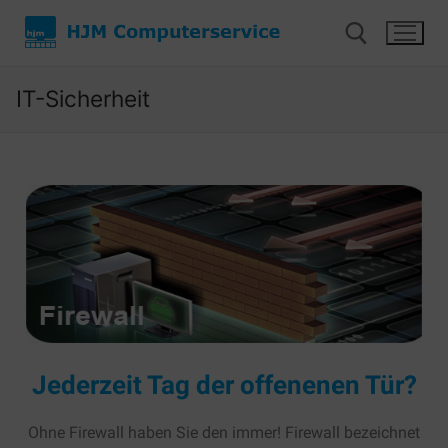
IT-Sicherheit
Start
Unsere Leistungen
Jederzeit Tag der offenenen Tür?
Cloud-Lösungen
Über uns
Ohne Firewall haben Sie den immer! Firewall bezeichnet