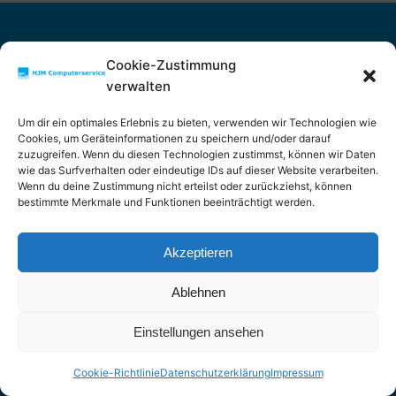
ANSCHRIFT
Cookie-Zustimmung
verwalten
HJM-Computerservice
Franz-Julius-Straße 14
Um dir ein optimales Erlebnis zu bieten, verwenden wir Technologien wie
47169 Duisburg
Cookies, um Geräteinformationen zu speichern und/oder darauf
zuzugreifen. Wenn du diesen Technologien zustimmst, können wir Daten
wie das Surfverhalten oder eindeutige IDs auf dieser Website verarbeiten.
KONTAKT
Wenn du deine Zustimmung nicht erteilst oder zurückziehst, können
bestimmte Merkmale und Funktionen beeinträchtigt werden.
Email: info@hjm-computer.de
Telefon 0203 98 70 45 30
Akzeptieren
Fax 0203 98 70 45 40
Ablehnen
Einstellungen ansehen
Impressum
Datenschutz
Cookie-Richtlinie
Datenschutzerklärung
Impressum