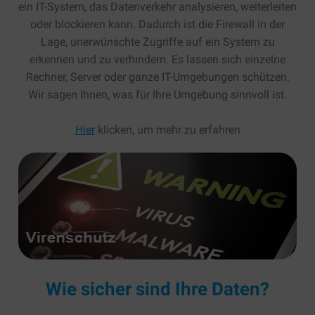
ein IT-System, das Datenverkehr analysieren, weiterleiten
Software as a Service
Installation Netzwerktechnik
Wir über uns
Kontakt
oder blockieren kann. Dadurch ist die Firewall in der
Lage, unerwünschte Zugriffe auf ein System zu
E-Mail-Archivierung
Netzwerktechnik
Mitarbeiter
IT-Sicherheit
erkennen und zu verhindern. Es lassen sich einzelne
Hosted Exchange
Installation der 19″ Technik
Referenzen
Firewall
IT-Lösungen
Rechner, Server oder ganze IT-Umgebungen schützen.
Wir sagen Ihnen, was für Ihre Umgebung sinnvoll ist.
Cloud-Speicher
Anfahrt
Virenschutz
Netzwerktechnik
IT-Services
Hier
klicken, um mehr zu erfahren
Web- und E-Mailhosting
Allgemeine Geschäftsbedingungen (AGB)
VPN
Server und Storages
Präsentationstechnik
Beratung und Planung
Swyx
Client-Lösungen
Interaktive Displays
Betrieb und Support
Unified Communications
IT-Infrastruktur
Beamer und mehr
Installation der Plattform für Ihre
All-IP Umstellung
Hard- und Software
Anwendungen
3CX
Software
Virtualisierung
Swyx
Hardware
Windows Server / Active Directory
Wie sicher sind Ihre Daten?
Terminalserver / ThinClients